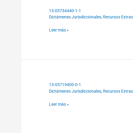
13-05734440-1-1
13-
Dictámenes Jurisdiccionales
,
Recursos Extraor
05734440-
1-
Leer más »
1
13-05719400-0-1
13-
Dictámenes Jurisdiccionales
,
Recursos Extraor
05719400-
0-
Leer más »
1