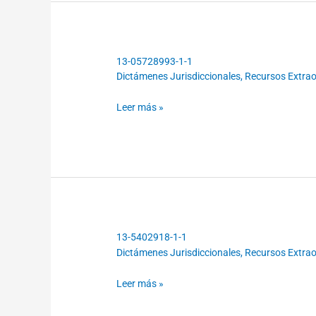
13-05728993-1-1
13-
Dictámenes Jurisdiccionales
,
Recursos Extraor
05728993-
1-
Leer más »
1
13-5402918-1-1
13-
Dictámenes Jurisdiccionales
,
Recursos Extraor
5402918-
1-
Leer más »
1