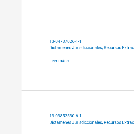
13-04787026-1-1
13-
Dictámenes Jurisdiccionales
,
Recursos Extraor
04787026-
1-
Leer más »
1
13-03852530-6-1
13-
Dictámenes Jurisdiccionales
,
Recursos Extraor
03852530-
6-