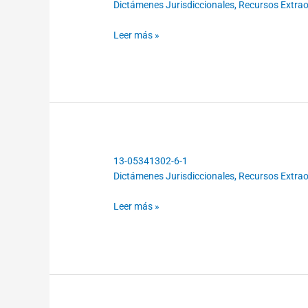
Dictámenes Jurisdiccionales
,
Recursos Extraor
05372387-
4-
Leer más »
1
13-05341302-6-1
13-
Dictámenes Jurisdiccionales
,
Recursos Extraor
05341302-
6-
Leer más »
1