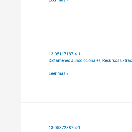
1
13-05117187-4-1
13-
Dictámenes Jurisdiccionales
,
Recursos Extraor
05117187-
4-
Leer más »
1
13-05372387-4-1
13-