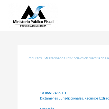
Ir
al
contenido
Recursos Extraordinarios Provinciales en materia de Fa
13-05517485-1-1
13-
Dictámenes Jurisdiccionales
,
Recursos Extraor
05517485-
1-
Leer más »