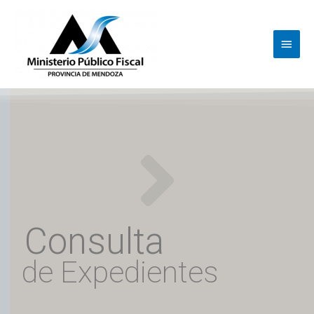
Ir
Menú
al
princi
contenido
Consulta
de Expedientes