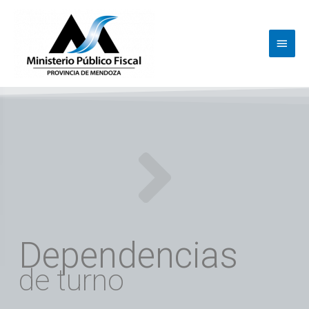
Ir
Menú
al
princi
contenido
Dependencias
de turno