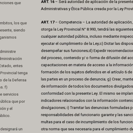
ART. 16
– Será autoridad de aplicación de la presente
anciones que
Administrativas y Ética Pública creada por la Ley Provi
ART. 17
– Competencia – La autoridad de aplicación
ámbitos, los que
otorga la Ley Provincial N° 8.993, tendrá las siguiente
resente, siendo
cualquier autoridad pública, incluso mediante inspecci
organismos
ejecutar el cumplimiento de la Ley;c) Dictar las disp
desempeñar sus funciones;d) Expedir recomendacion
dministre
del proceso, contenido y/ o forma de difusión del acc
dministración
capacitaciones en materia de acceso a la información 
Estado, entes
formación de los sujetos definidos en el artículo 6 de
Provincial tenga
las partes en un proceso de denuncia; g) Crear, manten
co de la Defensa
de información de todos los documentos divulgados e
s. f)
conformidad con la presente Ley. El mismo se implanta
e servicios
indicadores relacionados con la información contenida
pública que por
divulgaciones; i) Tramitar las denuncias formuladas po
ión y el
responsabilidades del funcionario garante y las sanci
blico.
multas para el caso de incumplimiento de los funcionar
 designará un
otra norma que sea necesaria para el cumplimiento de