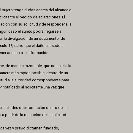
l sujeto tenga dudas acerca del alcance o
olicitante el pedido de aclaraciones. El
relación con su solicitud y de responder a la
ingún caso el sujeto podrá negarse a
ar la divulgación de un documento, de
culo 18, salvo que el daño causado al
ener acceso a la información.
e, de manera razonable, que no es ella la
manera más rápida posible, dentro de un
icitud a la autoridad correspondiente para
r notificado al solicitante una vez que
olicitudes de información dentro de un
a partir de la recepción de la solicitud.
ica vez y previo dictamen fundado,