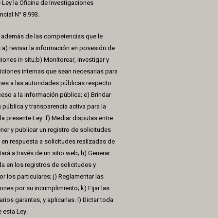
 Ley la Oficina de Investigaciones
ncial N° 8.993.
, además de las competencias que le
s:a) revisar la información en posesión de
ones in situ;b) Monitorear, investigar y
osiciones internas que sean necesarias para
es a las autoridades públicas respecto
eso a la información pública; e) Brindar
pública y transparencia activa para la
 la presente Ley .f) Mediar disputas entre
er y publicar un registro de solicitudes
n respuesta a solicitudes realizadas de
rá a través de un sitio web; h) Generar
 en los registros de solicitudes y
r los particulares; j) Reglamentar las
ones por su incumplimiento; k) Fijar las
ios garantes, y aplicarlas. l) Dictar toda
 esta Ley.