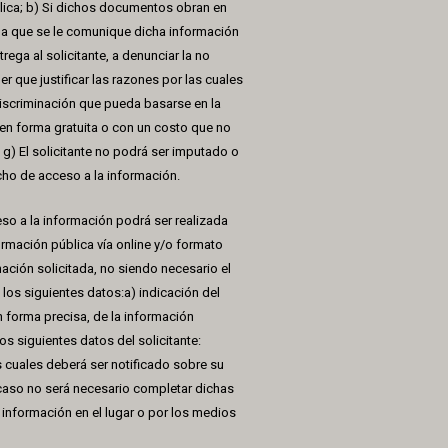
blica; b) Si dichos documentos obran en
d, a que se le comunique dicha información
rega al solicitante, a denunciar la no
er que justificar las razones por las cuales
r discriminación que pueda basarse en la
n en forma gratuita o con un costo que no
g) El solicitante no podrá ser imputado o
cho de acceso a la información.
eso a la información podrá ser realizada
formación pública vía online y/o formato
mación solicitada, no siendo necesario el
os siguientes datos:a) indicación del
en forma precisa, de la información
los siguientes datos del solicitante:
os cuales deberá ser notificado sobre su
 caso no será necesario completar dichas
a información en el lugar o por los medios