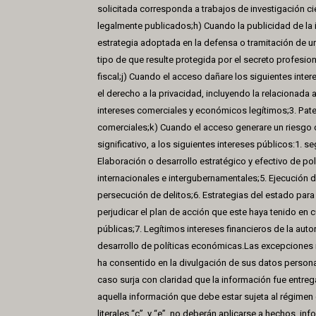
solicitada corresponda a trabajos de investigación ci
legalmente publicados;h) Cuando la publicidad de la i
estrategia adoptada en la defensa o tramitación de un
tipo de que resulte protegida por el secreto profesio
fiscal;j) Cuando el acceso dañare los siguientes inte
el derecho a la privacidad, incluyendo la relacionada a
intereses comerciales y económicos legítimos;3. Pate
comerciales;k) Cuando el acceso generare un riesgo c
significativo, a los siguientes intereses públicos:1. s
Elaboración o desarrollo estratégico y efectivo de pol
internacionales e intergubernamentales;5. Ejecución de
persecución de delitos;6. Estrategias del estado pa
perjudicar el plan de acción que este haya tenido en c
públicas;7. Legítimos intereses financieros de la aut
desarrollo de políticas económicas.Las excepciones 
ha consentido en la divulgación de sus datos persona
caso surja con claridad que la información fue entre
aquella información que debe estar sujeta al régimen
literales “c”, y “e”, no deberán aplicarse a hechos, in