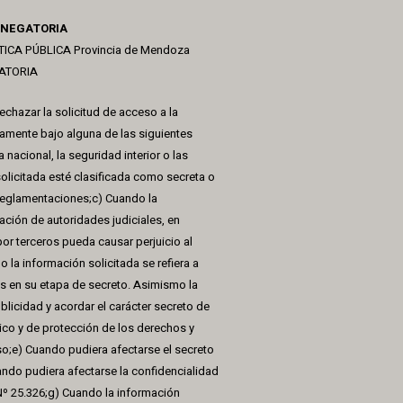
 NEGATORIA
TICA PÚBLICA Provincia de Mendoza
GATORIA
hazar la solicitud de acceso a la
amente bajo alguna de las siguientes
nacional, la seguridad interior o las
olicitada esté clasificada como secreta o
 reglamentaciones;c) Cuando la
ación de autoridades judiciales, en
or terceros pueda causar perjuicio al
 la información solicitada se refiera a
s en su etapa de secreto. Asimismo la
blicidad y acordar el carácter secreto de
lico y de protección de los derechos y
so;e) Cuando pudiera afectarse el secreto
uando pudiera afectarse la confidencialidad
Nº 25.326;g) Cuando la información