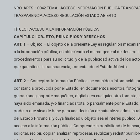
NRO. ARTS. : 0042 TEMA : ACCESO INFORMACION PUBLICA TRANSPA
TRASPARENCIA ACCESO REGULACIÓN ESTADO ABIERTO
TÍTULO I ACCESO A LA INFORMACIÓN PÚBLICA
CAPÍTULO I OBJETO, PRINCIPIOS Y DERECHOS
ART. 1
– Objeto – El objeto de la presente Ley es regular los mecan
a la información pública, estableciendo el marco general de desarroll
procedimientos para su solicitud, y de la publicidad activa de los ac
que garanticen la transparencia, fomentando el Estado Abierto.
ART. 2
– Conceptos Información Pública: se considera información pú
constancia producida por el Estado, en documentos escritos, fotográ
grabaciones, soporte magnético, digital o en cualquier otro formato,
haya sido emanada, y/o financiada total o parcialmente por el Estado,
poder o que sirva de base para una decisión de naturaleza administrat
del Estado Provincial y cuya finalidad u objeto sea el interés público.
acceso a la información pública: Comprende la posibilidad de buscar
solicitar, recibir, copiar, analizar, reprocesar, reutilizar y redistribuir li