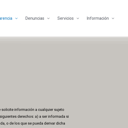
arencia
Denuncias
Servicios
Información
solicite información a cualquier sujeto
siguientes derechos: a) a ser informada si
da, o de los que se pueda derivar dicha