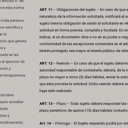
artículo 6° de
ece esta norma.
ART. 11
– Obligaciones del sujeto – En caso de que e
naturaleza de la información solicitada, notificará al s
 a toda persona
sujeto tiene la obligación de asistir al solicitante en 
os sencillos y
solicitud en forma precisa, completa y fundada. En n
r la
indicar, si un documento obra o no en su poder o neg
ación que genere
conformidad de las excepciones contenidas en el artí
es y
interés protegido sea mayor al interés público de obt
mada en las
 al ejercicio de
ART. 12
– Reenvío – En caso de que el sujeto determin
ación y
autoridad responsable de contestarla, deberá, de la 
e transparencia.
plazo no mayor a cinco (5) días hábiles, enviar la sol
que ésta procese la solicitud. Dicho reenvío deberá se
haya sido realizado.
ada tiene
sario acreditar
ART. 13
– Plazo – Todo sujeto deberá responder las s
mbién
plazo perentorio de quince (15) días hábiles contados 
ctas y
eriódicamente,
Art. 14
– Prórroga – El Sujeto requerido podrá por ún