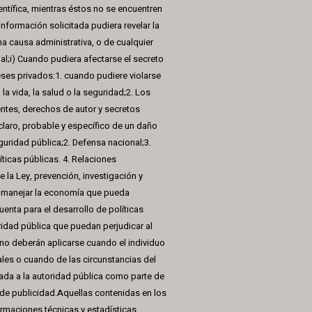
entífica, mientras éstos no se encuentren
nformación solicitada pudiera revelar la
a causa administrativa, o de cualquier
nal;i) Cuando pudiera afectarse el secreto
reses privados:1. cuando pudiere violarse
 la vida, la salud o la seguridad;2. Los
ntes, derechos de autor y secretos
laro, probable y específico de un daño
eguridad pública;2. Defensa nacional;3.
íticas públicas. 4. Relaciones
 la Ley, prevención, investigación y
ra manejar la economía que pueda
uenta para el desarrollo de políticas
oridad pública que puedan perjudicar al
no deberán aplicarse cuando el individuo
les o cuando de las circunstancias del
gada a la autoridad pública como parte de
 de publicidad.Aquellas contenidas en los
formaciones técnicas y estadísticas,