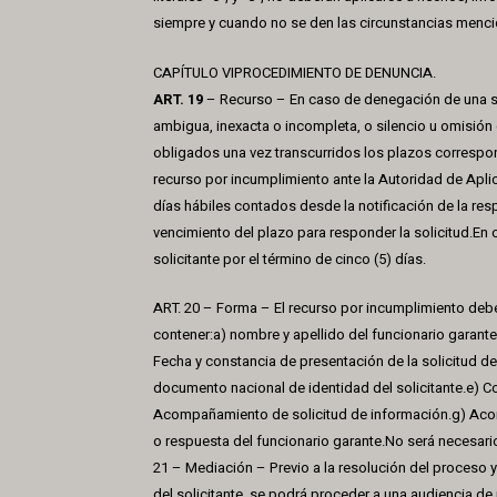
siempre y cuando no se den las circunstancias mencio
CAPÍTULO VIPROCEDIMIENTO DE DENUNCIA.
ART. 19
– Recurso – En caso de denegación de una so
ambigua, inexacta o incompleta, o silencio u omisión
obligados una vez transcurridos los plazos correspond
recurso por incumplimiento ante la Autoridad de Aplic
días hábiles contados desde la notificación de la resp
vencimiento del plazo para responder la solicitud.En 
solicitante por el término de cinco (5) días.
ART. 20 – Forma – El recurso por incumplimiento debe
contener:a) nombre y apellido del funcionario garante.
Fecha y constancia de presentación de la solicitud d
documento nacional de identidad del solicitante.e) Con
Acompañamiento de solicitud de información.g) Ac
o respuesta del funcionario garante.No será necesari
21 – Mediación – Previo a la resolución del proceso y
del solicitante, se podrá proceder a una audiencia de 