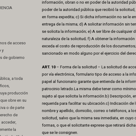
información, obran o no en poder de la autoridad pú
RENCIA
poder de la autoridad pública que recibió la solicitu
en forma expedita; c) Si dicha información no se le ent
entrega de la misma; d) A solicitar información sin ten
se solicita la información; e) A ser libre de cualquie
naturaleza de la solicitud; f) A obtener la informació
ismos de acceso
exceda el costo de reproducción de los documentos; 
o y
sancionado en modo alguno por el ejercicio del dere
tos de gobierno
ART. 10
– Forma de la solicitud – La solicitud de acc
por vía electrónica, formulario tipo de acceso a la in
blica, a toda
papel al funcionario garante que entienda de la infor
ficos,
patrocinio letrado.La misma debe tener como mínimo l
 cuya producción
sujeto al que solicita la información.b) Descripción, 
 que obre en su
requerida para facilitar su ubicación.c) Indicación de 
iva o de parte
nombre y apellido, domicilio, correo o teléfonos, a l
 Derecho de
solicitud, salvo que la misma sea inmediata, en cuyo
, acceder,
formas, o que el solicitante exprese que retirará dich
bremente la
que se le consignen.