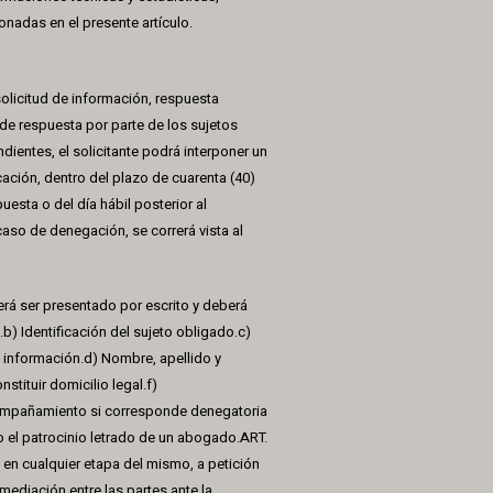
nadas en el presente artículo.
licitud de información, respuesta
 de respuesta por parte de los sujetos
ientes, el solicitante podrá interponer un
ación, dentro del plazo de cuarenta (40)
uesta o del día hábil posterior al
caso de denegación, se correrá vista al
rá ser presentado por escrito y deberá
b) Identificación del sujeto obligado.c)
e información.d) Nombre, apellido y
stituir domicilio legal.f)
ompañamiento si corresponde denegatoria
o el patrocinio letrado de un abogado.ART.
 en cualquier etapa del mismo, a petición
mediación entre las partes ante la