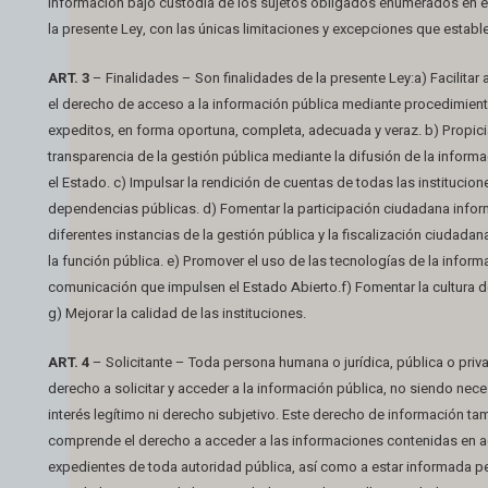
información bajo custodia de los sujetos obligados enumerados en el 
la presente Ley, con las únicas limitaciones y excepciones que establ
ART. 3
– Finalidades – Son finalidades de la presente Ley:a) Facilitar
el derecho de acceso a la información pública mediante procedimient
expeditos, en forma oportuna, completa, adecuada y veraz. b) Propicia
transparencia de la gestión pública mediante la difusión de la inform
el Estado. c) Impulsar la rendición de cuentas de todas las institucion
dependencias públicas. d) Fomentar la participación ciudadana infor
diferentes instancias de la gestión pública y la fiscalización ciudadana
la función pública. e) Promover el uso de las tecnologías de la inform
comunicación que impulsen el Estado Abierto.f) Fomentar la cultura d
g) Mejorar la calidad de las instituciones.
ART. 4
– Solicitante – Toda persona humana o jurídica, pública o priv
derecho a solicitar y acceder a la información pública, no siendo nece
interés legítimo ni derecho subjetivo. Este derecho de información ta
comprende el derecho a acceder a las informaciones contenidas en a
expedientes de toda autoridad pública, así como a estar informada p