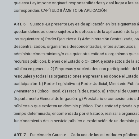
que esta Ley impone originará responsabilidades y dará lugar a las s
correspondan. CAPÍTULO II ÁMBITO DE APLICACIÓN
ART. 6
– Sujetos -La presente Ley es de aplicación en los siguientes 
quedan definidos como sujetos a los efectos de la aplicación de la p
los siguientes: a) Poder Ejecutivo:a.1) Administración Centralizada, 
descentralizados, organismos desconcentrados, entes autárquicos,
administraciones mixtas y/o cualquier otra entidad u organismo que a
recursos públicos, bienes del Estado o OFICINA ejecute actos de la a
pública en general.a.2) Empresas y sociedades con participación del 
residuales y todas las organizaciones empresariales donde el Estado 
participación. b) Poder Legislativo c) Poder Judicial, Ministerio Públi
y Ministerio Público Fiscal. d) Fiscalía de Estado. e) Tribunal de Cuenta
Departamento General de Irrigación. g) Prestatario o concesionarios d
públicos o que exploten un dominio público. Toda entidad privada o 
tiempo determinado, encomendada por el Estado, realiza la organizac
funcionamiento de un servicio público o explotación de un dominio pú
ART. 7
– Funcionario Garante – Cada una de las autoridades públicas