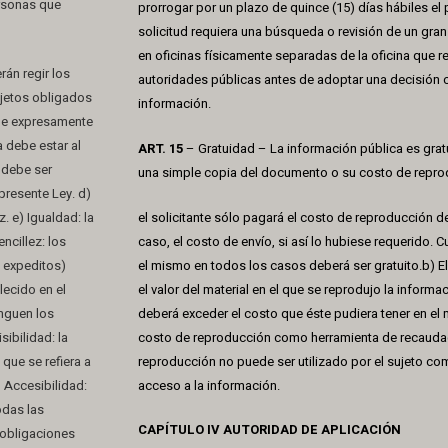
ersonas que
prorrogar por un plazo de quince (15) días hábiles el
solicitud requiera una búsqueda o revisión de un g
en oficinas físicamente separadas de la oficina que re
rán regir los
autoridades públicas antes de adoptar una decisión c
ujetos obligados
información.
que expresamente
a debe estar al
ART. 15
– Gratuidad – La información pública es grat
a debe ser
una simple copia del documento o su costo de reprod
presente Ley. d)
. e) Igualdad: la
el solicitante sólo pagará el costo de reproducción de 
ncillez: los
caso, el costo de envío, si así lo hubiese requerido.
y expeditos)
el mismo en todos los casos deberá ser gratuito.b) 
lecido en el
el valor del material en el que se reprodujo la informa
onguen los
deberá exceder el costo que éste pudiera tener en el m
sibilidad: la
costo de reproducción como herramienta de recaudac
que se refiera a
reproducción no puede ser utilizado por el sujeto co
) Accesibilidad:
acceso a la información.
odas las
CAPÍTULO IV AUTORIDAD DE APLICACIÓN
 obligaciones