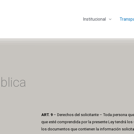
Institucional
Transp
blica
ART. 9
– Derechos del solicitante – Toda persona que 
que esté comprendida por la presente Ley tendrá los 
los documentos que contienen la información solicita