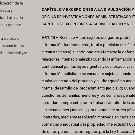
icación de la
CAPÍTULO V EXCEPCIONES A LA DIVULGACIÓN Y
irecta y
OFICINA DE INVESTIGACIONES ADMINISTRATIVAS Y É
ridad de cada
CAPÍTULO V EXCEPCIONES A LA DIVULGACIÓN Y NE
ario garante.
ART. 18
– Rechazo – Los sujetos obligados podrán rec
ra dolosa o
información fundadamente, total o parcialmente, únic
 las sanciones
circunstancias:a) cuando pudiera afectarse la defensa 
ilidad civil y/o
relaciones internacionales;b) Cuando la información s
confidencial por las leyes vigentes y sus respectivas
información solicitada se encuentre sujeta a consider
cualquier estado del proceso y su divulgación o uso p
normal desarrollo del procedimiento judicial;d) Cuando
cuestiones de familia, menores y los sumarios penale
autoridad competente podrá limitar el ámbito de la pu
las actuaciones judiciales, por razones de orden púb
libertades, mediante resolución motivada en cada ca
comercial o industrial o la propiedad intelectual;f) C
de datos personales protegidos por la Ley Nacional 