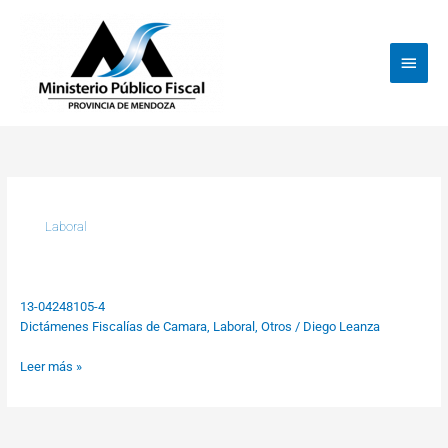
Ir
Menú
al
princi
contenido
Laboral
13-04248105-4
13-
Dictámenes Fiscalías de Camara
,
Laboral
,
Otros
/
Diego Leanza
04248105-
4
Leer más »