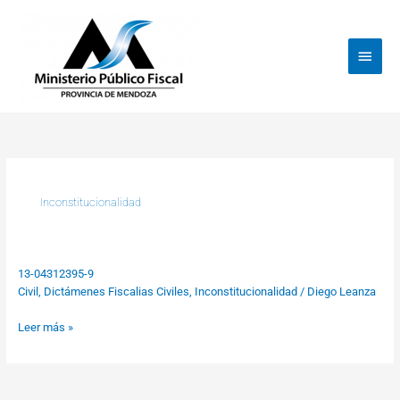
Ir
Menú
al
princi
contenido
Inconstitucionalidad
13-04312395-9
13-
Civil
,
Dictámenes Fiscalias Civiles
,
Inconstitucionalidad
/
Diego Leanza
04312395-
9
Leer más »