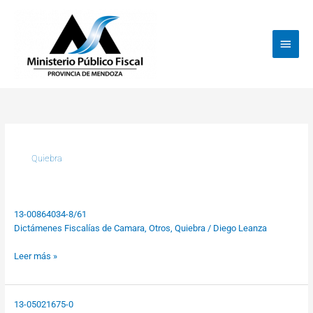
Ir
Menú
al
princi
contenido
Quiebra
13-00864034-8/61
13-
Dictámenes Fiscalías de Camara
,
Otros
,
Quiebra
/
Diego Leanza
00864034-
8/61
Leer más »
13-05021675-0
13-