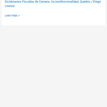
Dictámenes Fiscalías de Camara
,
Inconstitucionalidad
,
Quiebra
/
Diego
05021675-
Leanza
0
Leer más »