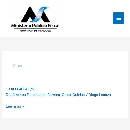
Ir
Menú
al
princi
contenido
Otros
13-00864034-8/61
13-
Dictámenes Fiscalías de Camara
,
Otros
,
Quiebra
/
Diego Leanza
00864034-
8/61
Leer más »